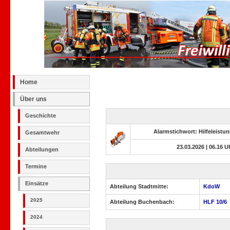
Home
Über uns
Geschichte
Alarmstichwort: Hilfeleistu
Gesamtwehr
23.03.2026 | 06.16 Uh
Abteilungen
Termine
Einsätze
Abteilung Stadtmitte:
KdoW
2025
Abteilung Buchenbach:
HLF 10/6
2024