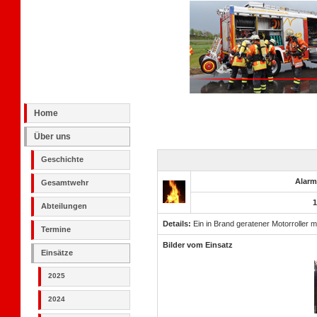
Home
Über uns
Geschichte
Alarm
Gesamtwehr
1
Abteilungen
Details:
Ein in Brand geratener Motorroller
Termine
Bilder vom Einsatz
Einsätze
2025
2024