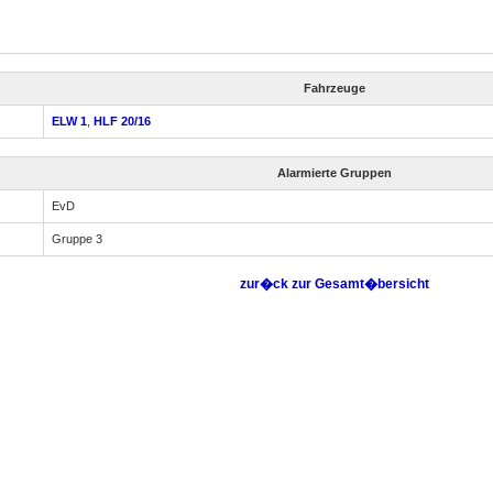
Fahrzeuge
ELW 1
,
HLF 20/16
Alarmierte Gruppen
EvD
Gruppe 3
zur�ck zur Gesamt�bersicht