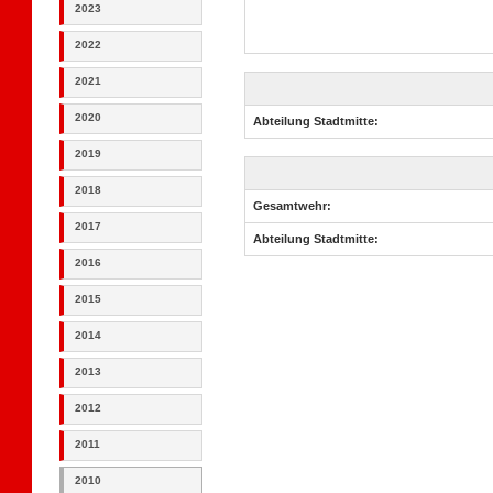
2023
2022
2021
2020
Abteilung Stadtmitte:
2019
2018
Gesamtwehr:
2017
Abteilung Stadtmitte:
2016
2015
2014
2013
2012
2011
2010