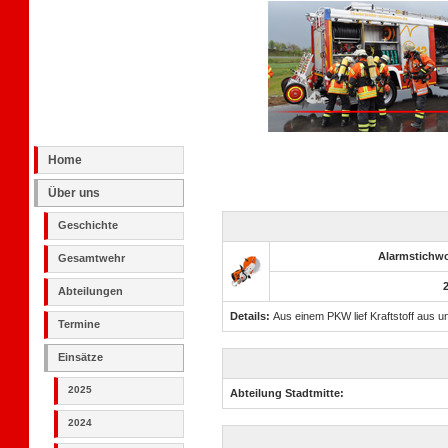
Home
Über uns
Geschichte
Alarmstichwor
Gesamtwehr
Abteilungen
Details:
Aus einem PKW lief Kraftstoff aus
Termine
Einsätze
2025
Abteilung Stadtmitte:
2024