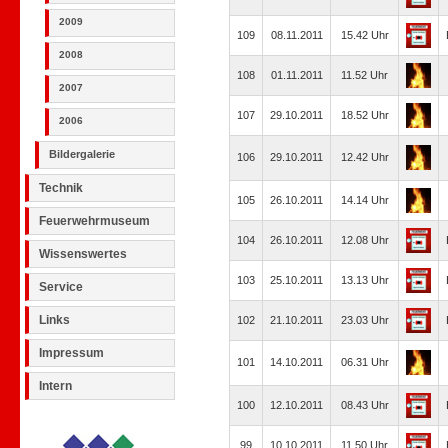
2009
109
08.11.2011
15.42 Uhr
2008
108
01.11.2011
11.52 Uhr
2007
107
29.10.2011
18.52 Uhr
2006
Bildergalerie
106
29.10.2011
12.42 Uhr
Technik
105
26.10.2011
14.14 Uhr
Feuerwehrmuseum
104
26.10.2011
12.08 Uhr
Wissenswertes
103
25.10.2011
13.13 Uhr
Service
Links
102
21.10.2011
23.03 Uhr
Impressum
101
14.10.2011
06.31 Uhr
Intern
100
12.10.2011
08.43 Uhr
99
10.10.2011
11.50 Uhr