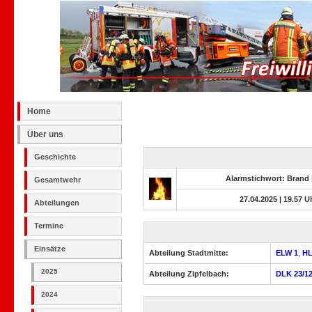
Home
Über uns
Geschichte
Alarmstichwort: Brand
Gesamtwehr
27.04.2025 | 19.57 U
Abteilungen
Termine
Einsätze
Abteilung Stadtmitte:
ELW 1
,
HL
2025
Abteilung Zipfelbach:
DLK 23/1
2024