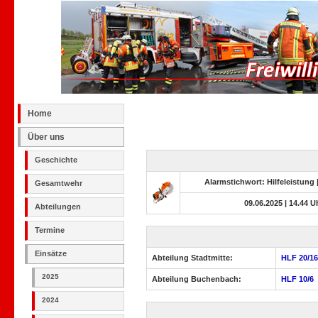
Home
Über uns
Geschichte
Alarmstichwort: Hilfeleistung
Gesamtwehr
09.06.2025 | 14.44 U
Abteilungen
Termine
Einsätze
Abteilung Stadtmitte:
HLF 20/16
2025
Abteilung Buchenbach:
HLF 10/6
2024