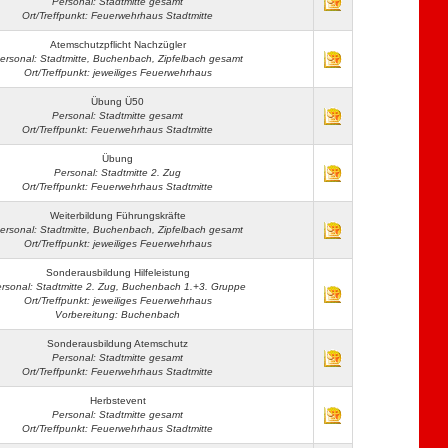
Personal: Stadtmitte gesamt
Ort/Treffpunkt: Feuerwehrhaus Stadtmitte
Atemschutzpflicht Nachzügler
ersonal: Stadtmitte, Buchenbach, Zipfelbach gesamt
Ort/Treffpunkt: jeweiliges Feuerwehrhaus
Übung Ü50
Personal: Stadtmitte gesamt
Ort/Treffpunkt: Feuerwehrhaus Stadtmitte
Übung
Personal: Stadtmitte 2. Zug
Ort/Treffpunkt: Feuerwehrhaus Stadtmitte
Weiterbildung Führungskräfte
ersonal: Stadtmitte, Buchenbach, Zipfelbach gesamt
Ort/Treffpunkt: jeweiliges Feuerwehrhaus
Sonderausbildung Hilfeleistung
rsonal: Stadtmitte 2. Zug, Buchenbach 1.+3. Gruppe
Ort/Treffpunkt: jeweiliges Feuerwehrhaus
Vorbereitung: Buchenbach
Sonderausbildung Atemschutz
Personal: Stadtmitte gesamt
Ort/Treffpunkt: Feuerwehrhaus Stadtmitte
Herbstevent
Personal: Stadtmitte gesamt
Ort/Treffpunkt: Feuerwehrhaus Stadtmitte