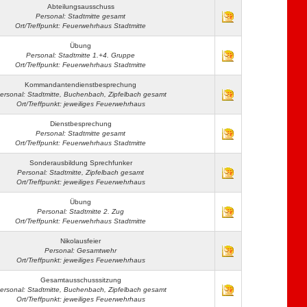
Abteilungsausschuss
Personal: Stadtmitte gesamt
Ort/Treffpunkt: Feuerwehrhaus Stadtmitte
Übung
Personal: Stadtmitte 1.+4. Gruppe
Ort/Treffpunkt: Feuerwehrhaus Stadtmitte
Kommandantendienstbesprechung
ersonal: Stadtmitte, Buchenbach, Zipfelbach gesamt
Ort/Treffpunkt: jeweiliges Feuerwehrhaus
Dienstbesprechung
Personal: Stadtmitte gesamt
Ort/Treffpunkt: Feuerwehrhaus Stadtmitte
Sonderausbildung Sprechfunker
Personal: Stadtmitte, Zipfelbach gesamt
Ort/Treffpunkt: jeweiliges Feuerwehrhaus
Übung
Personal: Stadtmitte 2. Zug
Ort/Treffpunkt: Feuerwehrhaus Stadtmitte
Nikolausfeier
Personal: Gesamtwehr
Ort/Treffpunkt: jeweiliges Feuerwehrhaus
Gesamtausschusssitzung
ersonal: Stadtmitte, Buchenbach, Zipfelbach gesamt
Ort/Treffpunkt: jeweiliges Feuerwehrhaus