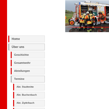
Home
Über uns
Geschichte
Gesamtwehr
Abteilungen
Termine
Abt. Stadtmitte
Abt. Buchenbach
Abt. Zipfelbach