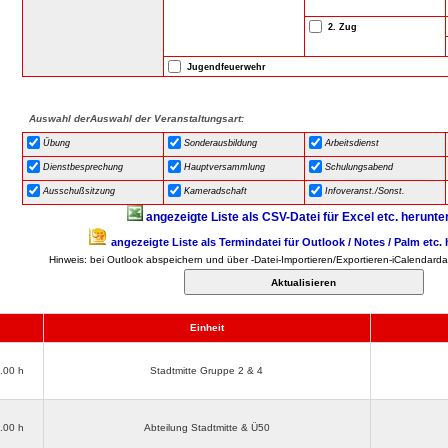
2. Zug
Jugendfeuerwehr
Auswahl derAuswahl der Veranstaltungsart:
Übung
Sonderausbildung
Arbeitsdienst
Dienstbesprechung
Hauptversammlung
Schulungsabend
Ausschußsitzung
Kameradschaft
Infoveranst./Sonst.
angezeigte Liste als CSV-Datei für Excel etc. herunte
angezeigte Liste als Termindatei für Outlook / Notes / Palm etc.
Hinweis: bei Outlook abspeichern und über -Datei-Importieren/Exportieren-iCalendardat
Einheit
3.00 h
Stadtmitte Gruppe 2 & 4
3.00 h
Abteilung Stadtmitte & Ü50