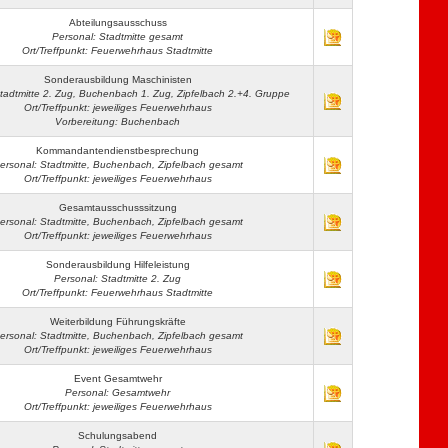
Abteilungsausschuss
Personal: Stadtmitte gesamt
Ort/Treffpunkt: Feuerwehrhaus Stadtmitte
Sonderausbildung Maschinisten
tadtmitte 2. Zug, Buchenbach 1. Zug, Zipfelbach 2.+4. Gruppe
Ort/Treffpunkt: jeweiliges Feuerwehrhaus
Vorbereitung: Buchenbach
Kommandantendienstbesprechung
ersonal: Stadtmitte, Buchenbach, Zipfelbach gesamt
Ort/Treffpunkt: jeweiliges Feuerwehrhaus
Gesamtausschusssitzung
ersonal: Stadtmitte, Buchenbach, Zipfelbach gesamt
Ort/Treffpunkt: jeweiliges Feuerwehrhaus
Sonderausbildung Hilfeleistung
Personal: Stadtmitte 2. Zug
Ort/Treffpunkt: Feuerwehrhaus Stadtmitte
Weiterbildung Führungskräfte
ersonal: Stadtmitte, Buchenbach, Zipfelbach gesamt
Ort/Treffpunkt: jeweiliges Feuerwehrhaus
Event Gesamtwehr
Personal: Gesamtwehr
Ort/Treffpunkt: jeweiliges Feuerwehrhaus
Schulungsabend