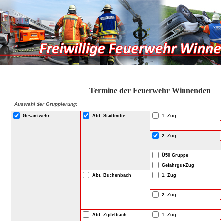
Termine der Feuerwehr Winnenden
Auswahl der Gruppierung:
Gesamtwehr
Abt. Stadtmitte
1. Zug
2. Zug
Ü50 Gruppe
Gefahrgut-Zug
Abt. Buchenbach
1. Zug
2. Zug
Abt. Zipfelbach
1. Zug