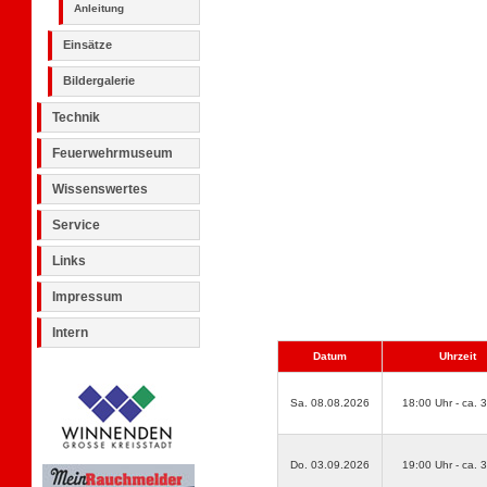
Anleitung
Einsätze
Bildergalerie
Technik
Feuerwehrmuseum
Wissenswertes
Service
Links
Impressum
Intern
Datum
Uhrzeit
Sa. 08.08.2026
18:00 Uhr - ca. 
Do. 03.09.2026
19:00 Uhr - ca. 