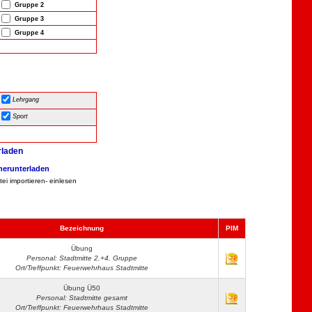
Gruppe 2
Gruppe 3
Gruppe 4
Lehrgang
Sport
rladen
 herunterladen
ei importieren- einlesen
Bezeichnung
PIM
Übung
Personal: Stadtmitte 2.+4. Gruppe
Ort/Treffpunkt: Feuerwehrhaus Stadtmitte
Übung Ü50
Personal: Stadtmitte gesamt
Ort/Treffpunkt: Feuerwehrhaus Stadtmitte