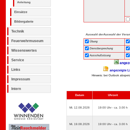
Anleitung
Einsätze
Bildergalerie
Technik
Auswahl derAuswahl der Verans
Feuerwehrmuseum
Übung
Dienstbesprechung
Wissenswertes
Ausschußsitzung
Service
angeze
Links
angezeigte Li
Hinweis: bei Outlook abspeic
Impressum
Intern
Datum
Uhrzeit
Mi. 12.08.2026
19:00 Uhr - ca. 3.00 h
Mi. 19.08.2026
19:00 Uhr - ca. 3.00 h