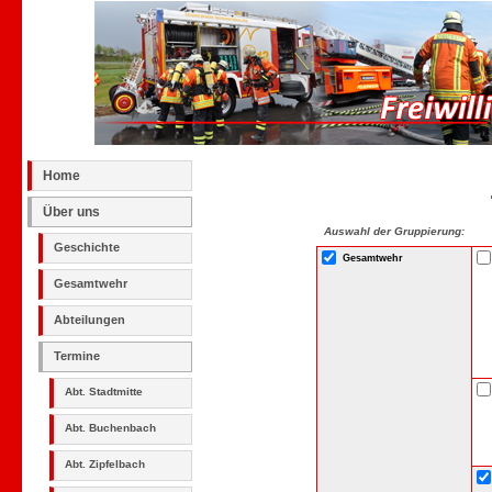
Home
Über uns
Auswahl der Gruppierung:
Geschichte
Gesamtwehr
Gesamtwehr
Abteilungen
Termine
Abt. Stadtmitte
Abt. Buchenbach
Abt. Zipfelbach