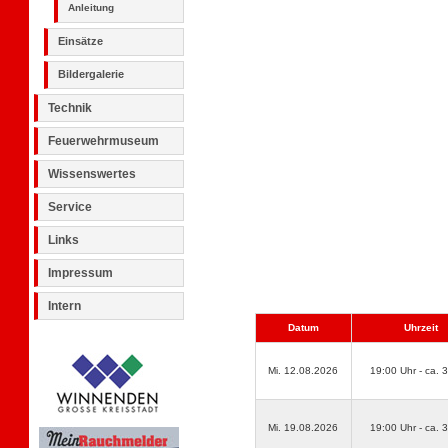
Anleitung
Einsätze
Bildergalerie
Technik
Feuerwehrmuseum
Wissenswertes
Service
Links
Impressum
Intern
Datum
Uhrzeit
Mi. 12.08.2026
19:00 Uhr - ca. 
Mi. 19.08.2026
19:00 Uhr - ca. 