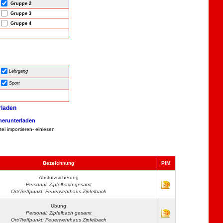
Gruppe 2
Gruppe 3
Gruppe 4
Lehrgang
Sport
rladen
 herunterladen
ei importieren- einlesen
Bezeichnung
PIM
Absturzsicherung
Personal: Zipfelbach gesamt
Ort/Treffpunkt: Feuerwehrhaus Zipfelbach
Übung
Personal: Zipfelbach gesamt
Ort/Treffpunkt: Feuerwehrhaus Zipfelbach