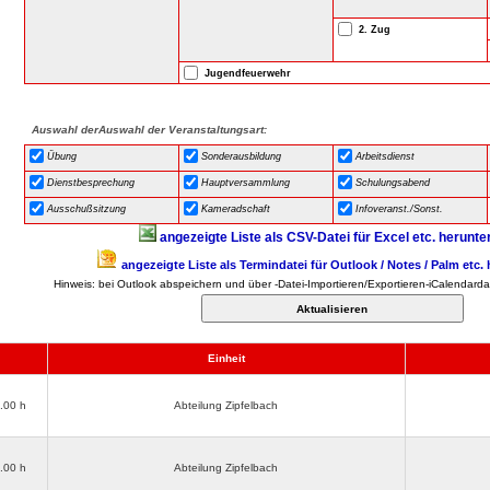
2. Zug
Jugendfeuerwehr
Auswahl derAuswahl der Veranstaltungsart:
Übung
Sonderausbildung
Arbeitsdienst
Dienstbesprechung
Hauptversammlung
Schulungsabend
Ausschußsitzung
Kameradschaft
Infoveranst./Sonst.
angezeigte Liste als CSV-Datei für Excel etc. herunte
angezeigte Liste als Termindatei für Outlook / Notes / Palm etc.
Hinweis: bei Outlook abspeichern und über -Datei-Importieren/Exportieren-iCalendardat
Einheit
3.00 h
Abteilung Zipfelbach
3.00 h
Abteilung Zipfelbach