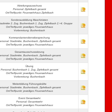
Abteilungsausschuss
Personal: Zipfelbach gesamt
Ort/Treffpunkt: Feuerwehrhaus Zipfelbach
Sonderausbildung Maschinisten
tadtmitte 2. Zug, Buchenbach 1. Zug, Zipfelbach 2.+4. Gruppe
Ort/Treffpunkt: jeweiliges Feuerwehrhaus
Vorbereitung: Buchenbach
Kommandantendienstbesprechung
ersonal: Stadtmitte, Buchenbach, Zipfelbach gesamt
Ort/Treffpunkt: jeweiliges Feuerwehrhaus
Gesamtausschusssitzung
ersonal: Stadtmitte, Buchenbach, Zipfelbach gesamt
Ort/Treffpunkt: jeweiliges Feuerwehrhaus
Übung
Personal: Buchenbach 1. Zug, Zipfelbach gesamt
Ort/Treffpunkt: jeweiliges Feuerwehrhaus
Vorbereitung: Buchenbach
Weiterbildung Führungskräfte
ersonal: Stadtmitte, Buchenbach, Zipfelbach gesamt
Ort/Treffpunkt: jeweiliges Feuerwehrhaus
Event Gesamtwehr
Personal: Gesamtwehr
Ort/Treffpunkt: jeweiliges Feuerwehrhaus