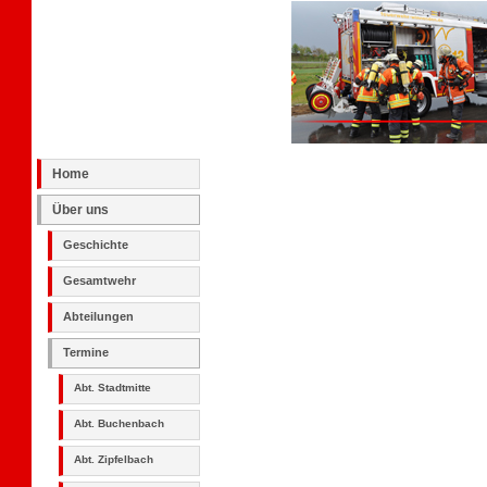
Home
Über uns
Geschichte
Gesamtwehr
Abteilungen
Termine
Abt. Stadtmitte
Abt. Buchenbach
Abt. Zipfelbach