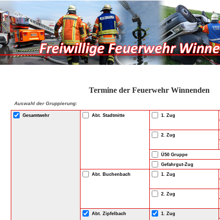
Termine der Feuerwehr Winnenden
Auswahl der Gruppierung:
Gesamtwehr
Abt. Stadtmitte
1. Zug
2. Zug
Ü50 Gruppe
Gefahrgut-Zug
Abt. Buchenbach
1. Zug
2. Zug
Abt. Zipfelbach
1. Zug